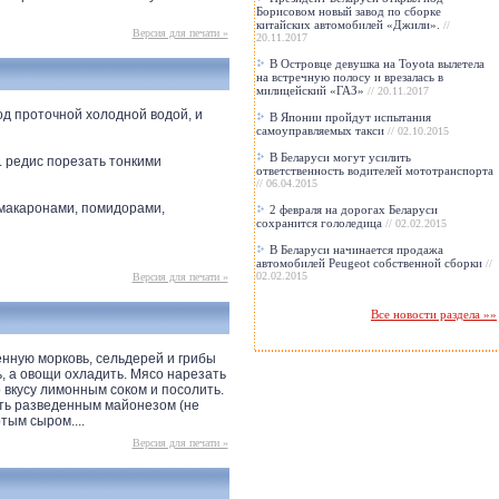
Борисовом новый завод по сборке
китайских автомобилей «Джили».
//
Версия для печати »
20.11.2017
В Островце девушка на Toyota вылетела
на встречную полосу и врезалась в
милицейский «ГАЗ»
// 20.11.2017
од проточной холодной водой, и
В Японии пройдут испытания
самоуправляемых такси
// 02.10.2015
В Беларуси могут усилить
 редис порезать тонкими
ответственность водителей мототранспорта
// 06.04.2015
с макаронами, помидорами,
2 февраля на дорогах Беларуси
сохранится гололедица
// 02.02.2015
В Беларуси начинается продажа
автомобилей Peugeot собственной сборки
//
02.02.2015
Версия для печати »
Все новости раздела »»
нную морковь, сельдерей и грибы
ь, а овощи охладить. Мясо нарезать
 вкусу лимонным соком и посолить.
ить разведенным майонезом (не
тым сыром....
Версия для печати »