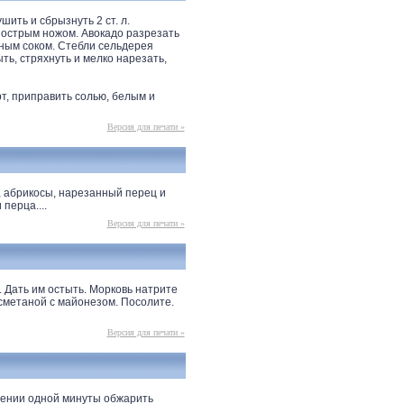
ить и сбрызнуть 2 ст. л.
 острым ножом. Авокадо разрезать
нным соком. Стебли сельдерея
ть, стряхнуть и мелко нарезать,
рт, приправить солью, белым и
Версия для печати »
, абрикосы, нарезанный перец и
перца....
Версия для печати »
 Дать им остыть. Морковь натрите
сметаной с майонезом. Посолите.
Версия для печати »
чении одной минуты обжарить