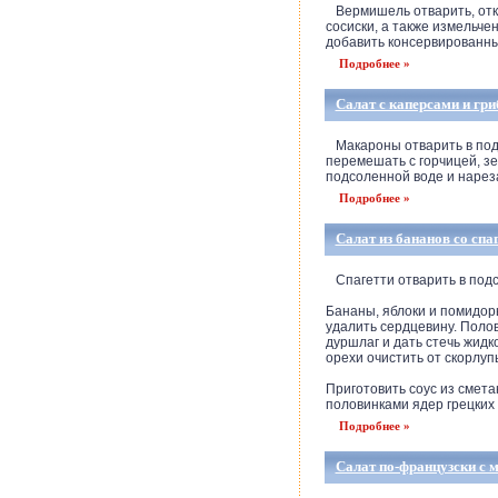
Вермишель отварить, отки
сосиски, а также измельче
добавить консервированны
Подробнее »
Салат с каперсами и гр
Макароны отварить в подс
перемешать с горчицей, з
подсоленной воде и нареза
Подробнее »
Салат из бананов со спа
Спагетти отварить в подсо
Бананы, яблоки и помидор
удалить сердцевину. Поло
дуршлаг и дать стечь жидк
орехи очистить от скорлуп
Приготовить соус из смета
половинками ядер грецких 
Подробнее »
Салат по-французски с 