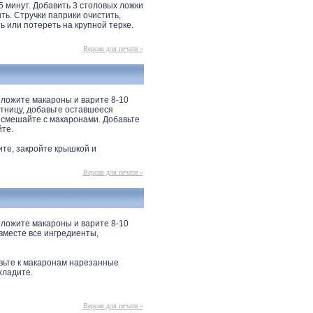
5 минут. Добавить 3 столовых ложки
ть. Стручки паприки очистить,
 или потереть на крупной терке.
Версия для печати »
оложите макароны и варите 8-10
атницу, добавьте оставшееся
и смешайте с макаронами. Добавьте
йте.
ите, закройте крышкой и
Версия для печати »
оложите макароны и варите 8-10
 вместе все ингредиенты,
авьте к макаронам нарезанные
хладите.
Версия для печати »