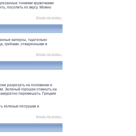
орезанные тонкими кружочками
ть, посолить по вкусу. Можно
Версия для печати »
занные каперсы, тщательно
а, грибами, отваренными в
Версия для печати »
оки разрезать на половинки и
и. Зеленый горошек откинуть на
 аккуратно перемешать. Грецкие
ить зеленью петрушки и
Версия для печати »