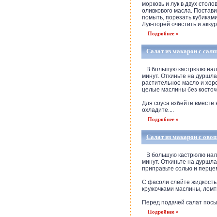
морковь и лук в двух стол
оливкового масла. Постави
помыть, порезать кубикам
Лук-порей очистить и аккур
Подробнее »
Салат из макарон с сал
В большую кастрюлю налейт
минут. Откиньте на дуршла
растительное масло и хор
целые маслины без косточе
Для соуса взбейте вместе 
охладите....
Подробнее »
Салат из макарон с ово
В большую кастрюлю налейт
минут. Откиньте на дуршла
приправьте солью и перцем
С фасоли слейте жидкость
кружочками маслины, ломт
Перед подачей салат посып
Подробнее »