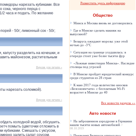
Разместить здесь информацию
 помидоры нарезать кубиками. Все
 сока, черного перца с
1/2 часа и подать. По желанию
Общество
Минск и Москва вновь не договорились
порей - 50г; лимонный сок - 50г;
Где в Минске сделать макияж на
выпускной?
Беларусь ожидают морозы: уже этой
ночью до -3°C
Ситуация на границе ухудшилась: в
 капусту разделить на кочешки, и
очереди стоит уже более тысячи фур
равить майонезом, растительным
«Ложные инвестиции Минска». Наследие
столицы под угрозой
Версия для печати »
В Минске пройдет юридический конкурс
среди студентов из 28 стран
К маю 2017 года количество киосков
«Белсоюзпечати» с бесплатным Wi-Fi
ты нарезать соломкой).
возрастет в Минске до 40
Версия для печати »
Все новости раздела »»
Авто новости
На заброшенном аэродроме в Германии
обдать холодной водой, обсушить.
нашли тысячи новых автомобилей
//
ретч помыть (цветочки отложить в
08.10.2019
ми кубиками. Смешать с уксусом,
омерно залить салат соусом.
Президент Беларуси открыл под