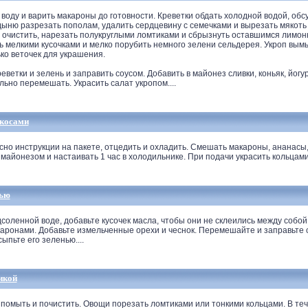
ду и варить макароны до готовности. Креветки обдать холодной водой, обсуш
дыню разрезать пополам, удалить сердцевину с семечками и вырезать мякоть
у, очистить, нарезать полукруглыми ломтиками и сбрызнуть оставшимся лимо
ь мелкими кусочками и мелко порубить немного зелени сельдерея. Укроп вымы
ко веточек для украшения.
еветки и зелень и заправить соусом. Добавить в майонез сливки, коньяк, йогу
ьно перемешать. Украсить салат укропом....
икосами
но инструкции на пакете, отцедить и охладить. Смешать макароны, ананасы
 майонезом и настаивать 1 час в холодильнике. При подачи украсить кольцами 
вью
ленной воде, добавьте кусочек масла, чтобы они не склеились между собой.
каронами. Добавьте измельченные орехи и чеснок. Перемешайте и заправьте 
ыпьте его зеленью....
икой
помыть и почистить. Овощи порезать ломтиками или тонкими кольцами. В те