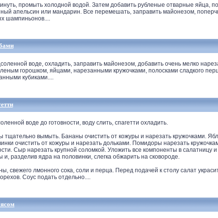
нуть, промыть холодной водой. Затем добавить рубленые отварные яйца, п
нный апельсин или мандарин. Все перемешать, заправить майонезом, поперчи
х шампиньонов....
ибами
оленной воде, охладить, заправить майонезом, добавить очень мелко наре
еленым горошком, яйцами, нарезанными кружочками, полосками сладкого перц
нными кубиками....
гетти
ленной воде до готовности, воду слить, спагетти охладить.
ы тщательно вымыть. Бананы очистить от кожуры и нарезать кружочками. Ябл
винки очистить от кожуры и нарезать дольками. Помидоры нарезать кружочкам
ости. Сыр нарезать крупной соломкой. Уложить все компоненты в салатницу и
ы и, разделив ядра на половинки, слегка обжарить на сковороде.
ны, свежего лмонного сока, соли и перца. Перед подачей к столу салат украс
орехов. Соус подать отдельно....
мясом