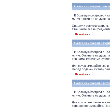
Салат из макарон с сос
В большую кастрюлю налейт
минут. Откиньте на дуршла
Спаржу и сосиски сварить,
Смешайте все ингредиенты 
Подробнее »
Салат из макарон с кури
В большую кастрюлю налейт
минут. Откиньте на дуршла
овощами, кусочками курино
Для соуса смешайте все и
Перед подачей к столу сала
Подробнее »
Салат из макарон с ветч
В большую кастрюлю налейт
минут. Откиньте на дуршла
Для соуса смешайте все и
хорошо перемешайте. Пере