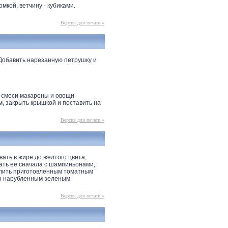
мкой, ветчину - кубиками.
Версия для печати »
 Добавить нарезанную петрушку и
ой смеси макароны и овощи
, закрыть крышкой и поставить на
Версия для печати »
ать в жире до желтого цвета,
ать ее сначала с шампиньонами,
полить приготовленным томатным
ко нарубленным зеленым
Версия для печати »