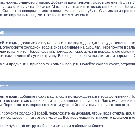
овых ложках оливкового масла. Добавить шампиньоны, уксус и зелень. Тушить 1
ть в холодильник на 12 часов. Макароны отварить в подсоленной воде. Промы
и. Смешать с овощами и макаронами. Маслины порубить. Сыр мелко искрошить
атно нарезать кольцами. Посыпать всем этим салат....
ями
е воды, добавьте ложку масла, соль по вкусу, доведите воду до кипения. П
г, ополосните холодной водой, снова откиньте на дуршлаг. Переложите в сал
ошо встряхните. Перец, салями, помидоры, сыр, цуккини порежьте соломкой 
к, измельченный лук и петрушку. Все еще раз слегка встряхните и перемеша
все ингредиенты, приправьте солью и перцем. Полейте соусом салат, встряхн
щами
е воды, добавьте ложку масла, соль по вкусу, доведите воду до кипения. П
г, ополосните холодной водой, снова откиньте на дуршлаг. Для соуса взбейте
. Переложите макароны в салатницу, полейте соусом и слегка встряхните.
, промойте холодной водой, переложите на дуршлаг, чтобы вода стекла. Доб
ики сельдерея и натертую луковицу. Все перемешайте, накройте крышкой и о
ьте рубленой петрушкой и при желании добавьте майонез....