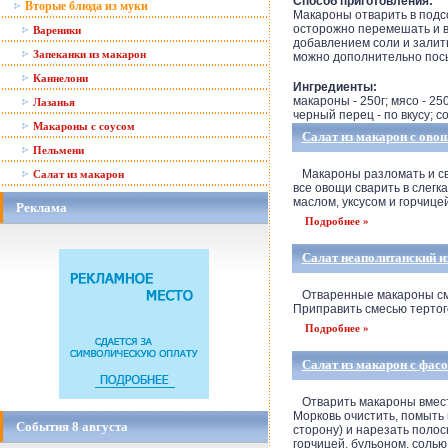
Способ приготовления:
Вторые блюда из муки
Макароны отварить в подсо
осторожно перемешать и вы
Вареники
добавлением соли и залит
Запеканки из макарон
можно дополнительно пос
Каннелони
Ингредиенты:
макароны - 250г; мясо - 25
Лазанья
черный перец - по вкусу; со
Макароны с соусом
Салат из макарон с ово
Пельмени
Макароны разломать и свар
Салат из макарон
все овощи сварить в слег
маслом, уксусом и горчице
Реклама
Подробнее »
Салат неаполитанский и
Отваренные макароны смаз
Приправить смесью тертого
Подробнее »
Салат из макарон с фас
Отварить макароны вместе
Морковь очистить, помыть 
События 8 августа
сторону) и нарезать полос
горчицей, бульоном, солью