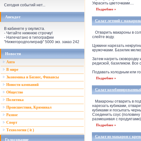
Украсить цветочками....
Сегодня событий нет...
Подробнее »
Анекдот
Салат летний с макарон
В кабинете у окулиста.
Отварить макароны в солен
- Читайте нижнюю строчку!
слейте воду.
- Напечатано в типографии
"Нижегородполиграф" 5000 экз. заказ 242
Цуккини нарезать некрупн
кружочками. Базилик мелко
Новости
Затем нагреть сковородку 
Авто
редиской, базиликом. Все
В мире
Подавать холодным или гор
Зкономика и Бизнес, Финансы
Подробнее »
Новости компаний
Салат комбинированный
Общество
Политика
Макароны отварить в подс
нарезать кубиками, отвари
Происшествия, Криминал
кубиками и посыпать черн
Соединить соус (половину
Разное
размешивая с продуктами)
Спорт
Подробнее »
Технологии ( it )
Салат из макарон с кре
Голосование