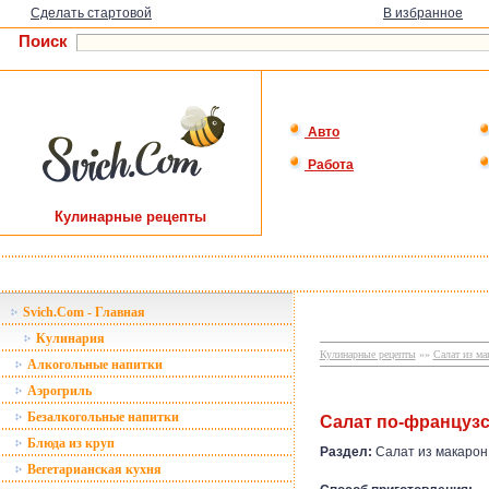
Сделать стартовой
В избранное
Поиск
Авто
Работа
Кулинарные рецепты
Svich.Com - Главная
Кулинария
Кулинарные рецепты
»»
Салат из ма
Алкогольные напитки
Аэрогриль
Безалкогольные напитки
Салат по-французс
Блюда из круп
Раздел:
Салат из макарон
Вегетарианская кухня