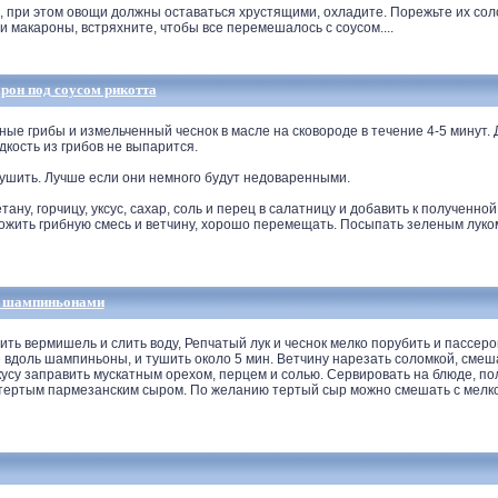
, при этом овощи должны оставаться хрустящими, охладите. Порежьте их соло
 макароны, встряхните, чтобы все перемешалось с соусом....
арон под соусом рикотта
е грибы и измельченный чеснок в масле на сковороде в течение 4-5 минут.
дкость из грибов не выпарится.
ушить. Лучше если они немного будут недоваренными.
тану, горчицу, уксус, сахар, соль и перец в салатницу и добавить к полученн
ожить грибную смесь и ветчину, хорошо перемещать. Посыпать зеленым луком
и шампиньонами
ь вермишель и слить воду, Репчатый лук и чеснок мелко порубить и пассеров
 вдоль шампиньоны, и тушить около 5 мин. Ветчину нарезать соломкой, смеш
кусу заправить мускатным орехом, перцем и солью. Сервировать на блюде, 
 тертым пармезанским сыром. По желанию тертый сыр можно смешать с мел