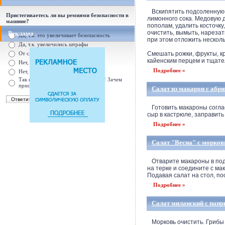
Вскипятить подсоленную во
Пристегиваетесь ли вы ремнями безопасности в
лимонного сока. Медовую 
машине?
пополам, удалить косточк
очистить, вымыть, нарезат
Реклама
Да, т.к. это увеличивает безопасность
при этом отложить несколь
Да, т.к. увеличились штрафы
От случая к случаю...
Смешать рожки, фрукты, кр
кайенским перцем и тщател
Нет, с ремнем не удобно
Подробнее »
Нет, Я уверен в себе
Так есть же подушки безопасности! Зачем
пристегива
Салат из макарон с абр
Готовить макароны соглас
сыр в кастрюле, заправить
Подробнее »
Салат "Весна" с морко
Отварите макароны в подсо
на терке и соедините с ма
Подавая салат на стол, пос
Подробнее »
Салат миланский с папр
Морковь очистить. Грибы 