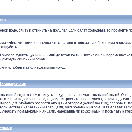
ами
ой воде, слить и откинуть на друшлаг. Если салат холодный, то промойте п
ыми кубиками, помидоры очистить от семян и порезать небольшими дольками.
 порубить.
и в масле тушить цуккини 2-3 мин до готовности. Снять с огня и перемешать 
 сбрызнуть лимонным соком.
ячим, побрызгав оливковым маслом....
 с макаронами
оленной воде, затем откинуть на дуршлаг и промыть холодной водой. Очище
ть в слегка подсоленной воде, добавив растительного масла, затем воду слит
ым перцем. Майонез развести овощным отваром (одной частью), заправить по
 количества) с нарезанными овощами, макаронами и мясом. Затем салат зал
, украсить помидорами и яйцами, нарезанными кружочками, и посыпать натер
ветками