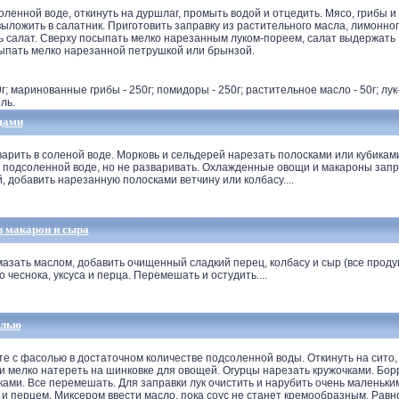
ленной воде, откинуть на дуршлаг, промыть водой и отцедить. Мясо, грибы и
ложить в салатник. Приготовить заправку из растительного масла, лимонного
ь салат. Сверху посыпать мелко нарезанным луком-пореем, салат выдержать 
ыпать мелко нарезанной петрушкой или брынзой.
0г; маринованные грибы - 250г; помидоры - 250г; растительное масло - 50г; лук-
ль.
щами
ить в соленой воде. Морковь и сельдерей нарезать полосками или кубиками,
ка подсоленной воде, но не разваривать. Охлажденные овощи и макароны зап
й, добавить нарезанную полосками ветчину или колбасу....
з макарон и сыра
ать маслом, добавить очищенный сладкий перец, колбасу и сыр (все продук
 чеснока, уксуса и перца. Перемешать и остудить....
олью
 с фасолью в достаточном количестве подсоленной воды. Откинуть на сито, 
и мелко натереть на шинковке для овощей. Огурцы нарезать кружочками. Бор
ками. Все перемешать. Для заправки лук очистить и нарубить очень маленьки
 и перцем. Миксером ввести масло, пока соус не станет кремообразным. Равн