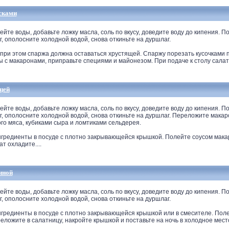
исками
е воды, добавьте ложку масла, соль по вкусу, доведите воду до кипения. П
г, ополосните холодной водой, снова откиньте на дуршлаг.
 при этом спаржа должна оставаться хрустящей. Спаржу порезать кусочками по
с макаронами, приправьте специями и майонезом. При подаче к столу салат 
цей
е воды, добавьте ложку масла, соль по вкусу, доведите воду до кипения. П
г, ополосните холодной водой, снова откиньте на дуршлаг. Переложите макар
го мяса, кубиками сыра и ломтиками сельдерея.
нгредиенты в посуде с плотно закрывающейся крышкой. Полейте соусом мак
т охладите....
иной
е воды, добавьте ложку масла, соль по вкусу, доведите воду до кипения. П
г, ополосните холодной водой, снова откиньте на дуршлаг.
нгредиенты в посуде с плотно закрывающейся крышкой или в смесителе. Пол
ложите в салатницу, накройте крышкой и поставьте на ночь в холодное мест