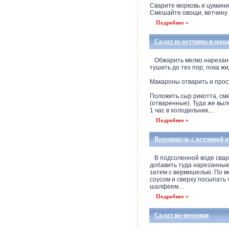
Сварите морковь и цуккини
Смешайте овощи, ветчину и
Подробнее »
Салат из ветчины и мак
Обжарить мелко нарезанны
тушить до тех пор, пока жи
Макароны отварить и прос
Положить сыр рикотта, сме
(отваренные). Туда же выл
1 час в холодильник....
Подробнее »
Вермишель с ветчиной 
В подсоленной воде сварит
добавить туда нарезанные
затем с вермишелью. По в
соусом и сверху посыпать
шалфеем....
Подробнее »
Салат по-немецки