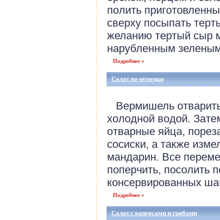
полить приготовленны
сверху посыпать терт
желанию тертый сыр 
нарубленным зеленым
Подробнее »
Салат по-немецки
Вермишель отварить,
холодной водой. Зате
отварные яйца, порез
сосиски, а также изм
мандарин. Все переме
поперчить, посолить п
консервированных шам
Подробнее »
Салат с каперсами и грибами