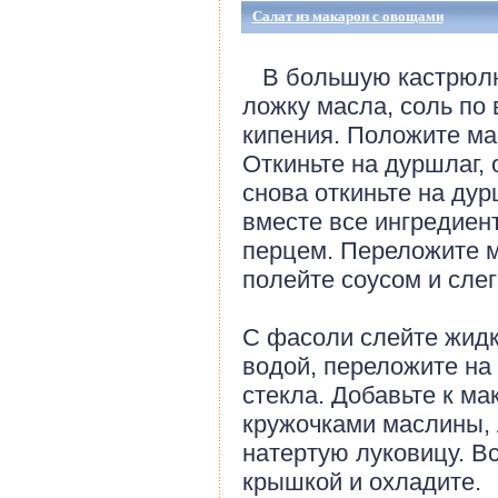
Салат из макарон с овощами
В большую кастрюлю 
ложку масла, соль по 
кипения. Положите ма
Откиньте на дуршлаг,
снова откиньте на дур
вместе все ингредиен
перцем. Переложите м
полейте соусом и слег
С фасоли слейте жидк
водой, переложите на
стекла. Добавьте к м
кружочками маслины, 
натертую луковицу. В
крышкой и охладите.