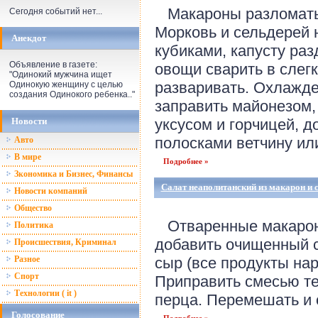
Макароны разломать 
Сегодня событий нет...
Морковь и сельдерей 
Анекдот
кубиками, капусту раз
Объявление в газете:
овощи сварить в слегк
"Одинокий мужчина ищет
разваривать. Охлажд
Одинокую женщину с целью
создания Одинокого ребенка.."
заправить майонезом,
Новости
уксусом и горчицей, 
полосками ветчину или
Авто
В мире
Подробнее »
Зкономика и Бизнес, Финансы
Салат неаполитанский из макарон и 
Новости компаний
Общество
Отваренные макарон
Политика
добавить очищенный с
Происшествия, Криминал
Разное
сыр (все продукты нар
Спорт
Приправить смесью тер
Технологии ( it )
перца. Перемешать и о
Голосование