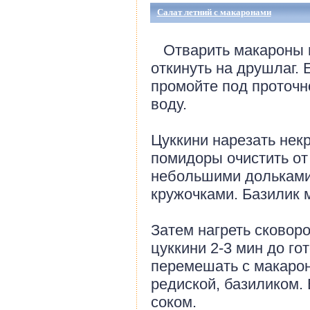
Салат летний с макаронами
Отварить макароны в 
откинуть на друшлаг. 
промойте под проточн
воду.
Цуккини нарезать нек
помидоры очистить от
небольшими дольками.
кружочками. Базилик 
Затем нагреть сковоро
цуккини 2-3 мин до гот
перемешать с макаро
редиской, базиликом.
соком.