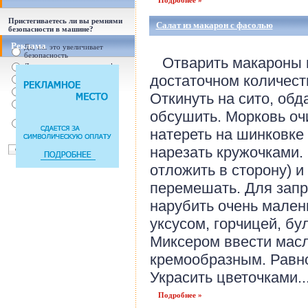
Подробнее »
Пристегиваетесь ли вы ремнями
Салат из макарон с фасолью
безопасности в машине?
Реклама
Да, т.к. это увеличивает
безопасность
Отварить макароны в
Да, т.к. увеличились штрафы
достаточном количест
От случая к случаю...
Нет, с ремнем не удобно
Откинуть на сито, обд
Нет, Я уверен в себе
обсушить. Морковь оч
Так есть же подушки
безопасности! Зачем
натереть на шинковке
пристегива
нарезать кружочками.
отложить в сторону) и
перемешать. Для запр
нарубить очень мален
уксусом, горчицей, бу
Миксером ввести масло
кремообразным. Равно
Украсить цветочками...
Подробнее »