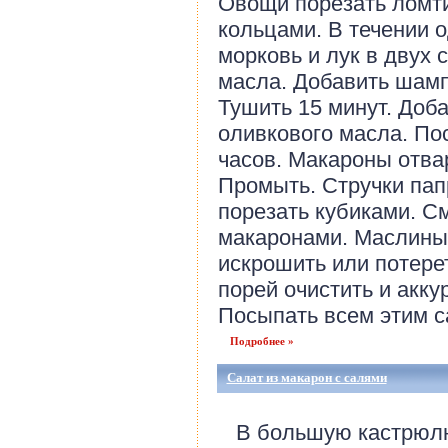
Овощи порезать ломт
кольцами. В течении 
морковь и лук в двух
масла. Добавить шамп
Тушить 15 минут. Доб
оливкового масла. По
часов. Макароны отва
Промыть. Стручки пап
порезать кубиками. С
макаронами. Маслины
искрошить или потерет
порей очистить и акку
Посыпать всем этим са
Подробнее »
Салат из макарон с салями
В большую кастрюлю 