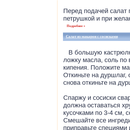
Перед подачей салат 
петрушкой и при желан
Подробнее »
Салат из макарон с сосисками
В большую кастрюлю 
ложку масла, соль по 
кипения. Положите ма
Откиньте на дуршлаг,
снова откиньте на дур
Спаржу и сосиски свар
должна оставаться хр
кусочками по 3-4 см, с
Смешайте все ингред
приправьте специями 