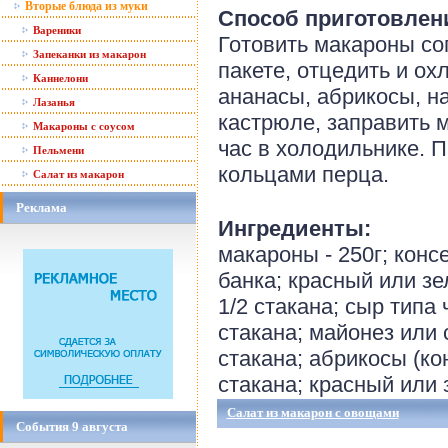
Вторые блюда из муки
Способ приготовлен
Вареники
Готовить макароны со
Запеканки из макарон
пакете, отцедить и о
Каннелони
ананасы, абрикосы, н
Лазанья
кастрюле, заправить 
Макароны с соусом
час в холодильнике. П
Пельмени
кольцами перца.
Салат из макарон
Реклама
Ингредиенты:
макароны - 250г; конс
банка; красный или зе
1/2 стакана; сыр типа 
стакана; майонез или 
стакана; абрикосы (ко
стакана; красный или
Салат из макарон с овощами
События 9 августа