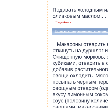
Подавать холодным ил
оливковым маслом....
Подробнее »
Салат комбинированный с макарона
Макароны отварить в
откинуть на дуршлаг 
Очищенную морковь, с
кубиками, отварить в 
добавив растительного
овощи охладить. Мясо
посыпать черным перц
овощным отваром (одн
вкусу лимонным соком
соус (половину колич
овощами, макаронами 