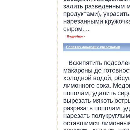
залить разведенным м
продуктами), украсит
нарезанными кружочка
сыром....
Подробнее »
Салат из макарон с креветками
Вскипятить подсолен
макароны до готовнос
холодной водой, обсуш
лимонного сока. Медо
пополам, удалить сер
вырезать мякоть остр
разрезать пополам, уд
нарезать полукруглым
оставшимся лимонным