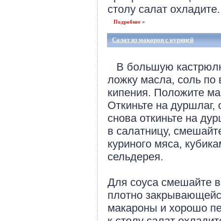
столу салат охладите..
Подробнее »
Салат из макарон с курицей
В большую кастрюлю 
ложку масла, соль по 
кипения. Положите ма
Откиньте на дуршлаг,
снова откиньте на ду
в салатницу, смешайт
куриного мяса, кубик
сельдерея.
Для соуса смешайте в
плотно закрывающейс
макароны и хорошо п
к столу салат охладите