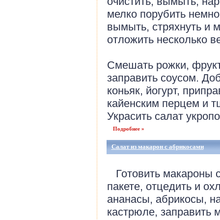
очистить, вымыть, на
мелко порубить немно
вымыть, стряхнуть и м
отложить несколько в
Смешать рожки, фрукт
заправить соусом. Доб
коньяк, йогурт, припр
кайенским перцем и т
Украсить салат укропом
Подробнее »
Салат из макарон с абрикосами
Готовить макароны с
пакете, отцедить и о
ананасы, абрикосы, н
кастрюле, заправить 