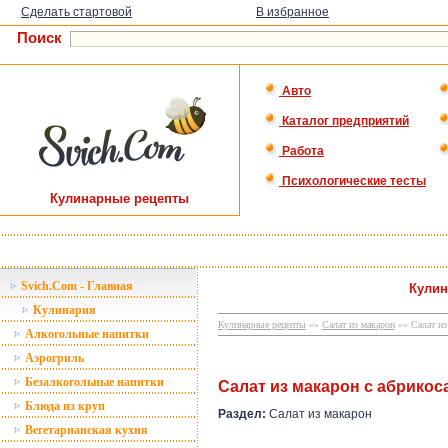
Сделать стартовой
В избранное
Поиск
Авто
Каталог предприятий
Работа
Психологические тесты
Кулинарные рецепты
Svich.Com - Главная
Кулин
Кулинария
Кулинарные рецепты
»»
Салат из макарон
»» Салат из
Алкогольные напитки
Аэрогриль
Безалкогольные напитки
Салат из макарон с абрикос
Блюда из круп
Раздел:
Салат из макарон
Вегетарианская кухня