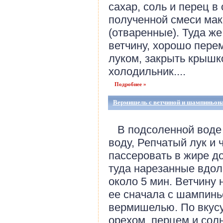
сахар, соль и перец в
полученной смеси ма
(отваренные). Туда ж
ветчину, хорошо пере
луком, закрыть крышко
холодильник....
Подробнее »
Вермишель с ветчиной и шампиньон
В подсоленной воде 
воду, Репчатый лук и 
пассеровать в жире до
туда нарезанные вдол
около 5 мин. Ветчину
ее сначала с шампинь
вермишелью. По вкусу
орехом, перцем и сол