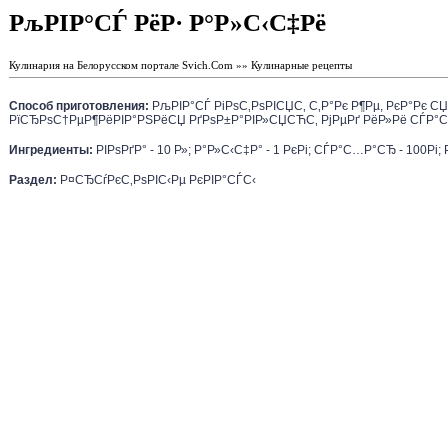
РљРІР°СЃ РёР· Р°Р»С‹С‡Рё
Кулинария на Белорусском портале Svich.Com »» Кулинарные рецепты
Способ приготовления:
РљРІР°СЃ РіРѕС‚РѕРІСЏС‚ С‚Р°Рє Р¶Рµ, РєР°Рє 
РїСЂРѕС†РµР¶РёРІР°РЅРёСЏ РґРѕР±Р°РІР»СЏСЋС‚ РјРµРґ РёР»Рё СЃР°С…
Ингредиенты:
РІРѕРґР° - 10 Р»; Р°Р»С‹С‡Р° - 1 РєРі; СЃР°С…Р°СЂ - 100Рі;
Раздел:
Р¤СЂСѓРєС‚РѕРІС‹Рµ РєРІР°СЃС‹