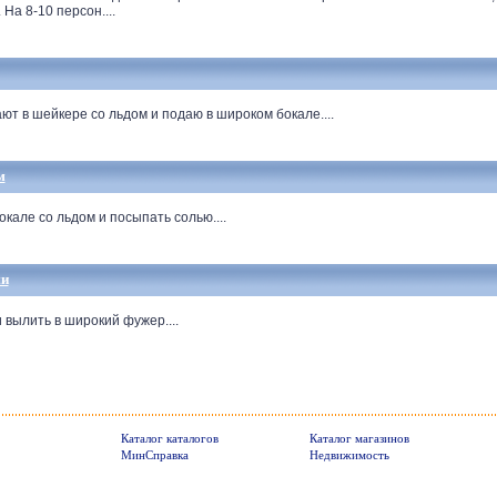
На 8-10 персон....
 в шейкере со льдом и подаю в широком бокале....
м
але со льдом и посыпать солью....
ми
вылить в широкий фужер....
Каталог каталогов
Каталог магазинов
МинСправка
Недвижимость