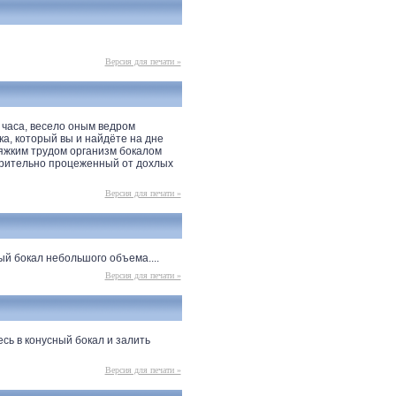
Версия для печати »
 часа, весело оным ведром
а, который вы и найдёте на дне
тяжким трудом организм бокалом
варительно процеженный от дохлых
Версия для печати »
й бокал небольшого объема....
Версия для печати »
сь в конусный бокал и залить
Версия для печати »