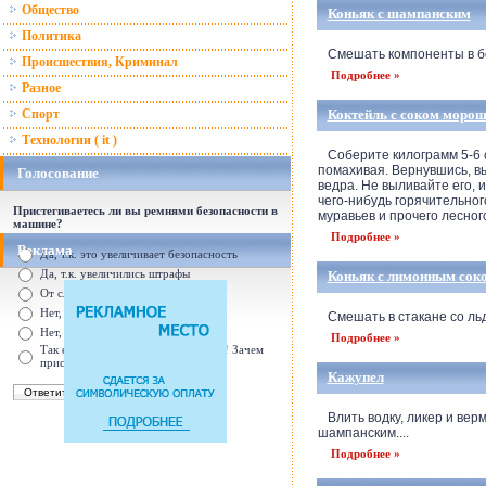
Общество
Коньяк с шампанским
Политика
Смешать компоненты в бок
Происшествия, Криминал
Подробнее »
Разное
Спорт
Коктейль с соком моро
Технологии ( it )
Соберите килограмм 5-6 с
помахивая. Вернувшись, вы
Голосование
ведра. Не выливайте его, 
чего-нибудь горячительног
Пристегиваетесь ли вы ремнями безопасности в
муравьев и прочего лесного
машине?
Подробнее »
Реклама
Да, т.к. это увеличивает безопасность
Да, т.к. увеличились штрафы
Коньяк с лимонным сок
От случая к случаю...
Нет, с ремнем не удобно
Смешать в стакане со льдо
Нет, Я уверен в себе
Подробнее »
Так есть же подушки безопасности! Зачем
пристегива
Кажупел
Влить водку, ликер и верм
шампанским....
Подробнее »