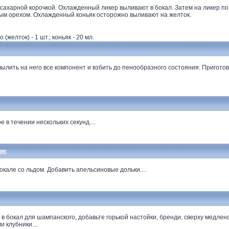
ахарной корочкой. Охлажденный ликер выливают в бокал. Затем на ликер по 
м орехом. Охлажденный коньяк осторожно выливают на желток.
 (желток) - 1 шт.; коньяк - 20 мл.
ылить на него все компонент и взбить до пенообразного состояния. Пригото
в течении нескольких секунд....
не
але со льдом. Добавить апельсиновые дольки....
в бокал для шампанского, добавьте горькой настойки, бренди, сверху медле
 клубники....