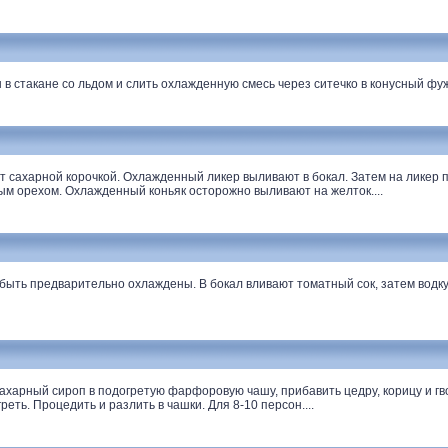
стакане со льдом и слить охлажденную смесь через ситечко в конусный фуже
сахарной корочкой. Охлажденный ликер выливают в бокал. Затем на ликер по
м орехом. Охлажденный коньяк осторожно выливают на желток....
ть предварительно охлаждены. В бокал вливают томатный сок, затем водк
харный сироп в подогретую фарфоровую чашу, прибавить цедру, корицу и гв
греть. Процедить и разлить в чашки. Для 8-10 персон....