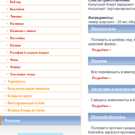
Способ приготовления:
Коблер
Конусный бокал украшают с
посыпают тертым мускатны
Коктейли
Ликеры
Ингредиенты:
ликер шартрез - 20 мл; яйцо
Наливки
Морская пена
Напитки с пивом
Настойки
Положить в шейкер лед, в
широкий фужер....
Пунши
Подробнее »
Ратафии (сладкая водка)
Физы
Мартини
Флипы
Все перемешать в миксере 
Хмельные меды
Подробнее »
Аэрогриль
Безалкогольные напитки
Апельсины в красном ви
Блюда из круп
Смешать компоненты в бок
Вегетарианская кухня
Подробнее »
Вторые блюда из муки
Шампейн Коктейль
Реклама
Положите кусочек сахара 
Коктейль украсьте кусочками