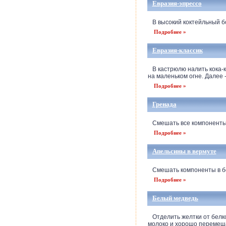
Евразия-эпрессо
В высокий коктейльный бок
Подробнее »
Евразия-классик
В кастрюлю налить кока-ко
на маленьком огне. Далее -
Подробнее »
Гренада
Смешать все компоненты в
Подробнее »
Апельсины в вермуте
Смешать компоненты в бок
Подробнее »
Белый медведь
Отделить желтки от белков
молоко и хорошо перемеша