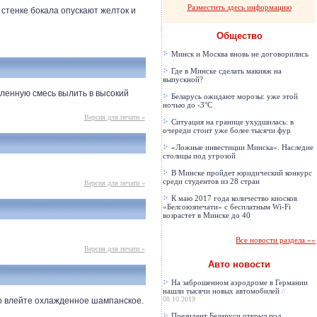
Разместить здесь информацию
стенке бокала опускают желток и
Общество
Минск и Москва вновь не договорились
Где в Минске сделать макияж на
выпускной?
вленную смесь вылить в высокий
Беларусь ожидают морозы: уже этой
ночью до -3°C
Версия для печати »
Ситуация на границе ухудшилась: в
очереди стоит уже более тысячи фур
«Ложные инвестиции Минска». Наследие
столицы под угрозой
В Минске пройдет юридический конкурс
среди студентов из 28 стран
Версия для печати »
К маю 2017 года количество киосков
«Белсоюзпечати» с бесплатным Wi-Fi
возрастет в Минске до 40
Все новости раздела »»
Версия для печати »
Авто новости
На заброшенном аэродроме в Германии
нашли тысячи новых автомобилей
//
08.10.2019
но влейте охлажденное шампанское.
Президент Беларуси открыл под