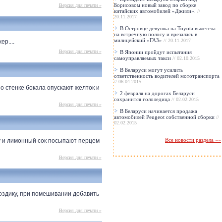
Борисовом новый завод по сборке
Версия для печати »
китайских автомобилей «Джили».
//
20.11.2017
В Островце девушка на Toyota вылетела
на встречную полосу и врезалась в
милицейский «ГАЗ»
// 20.11.2017
р....
Версия для печати »
В Японии пройдут испытания
самоуправляемых такси
// 02.10.2015
В Беларуси могут усилить
ответственность водителей мототранспорта
// 06.04.2015
 стенке бокала опускают желток и
2 февраля на дорогах Беларуси
сохранится гололедица
// 02.02.2015
Версия для печати »
В Беларуси начинается продажа
автомобилей Peugeot собственной сборки
//
02.02.2015
Все новости раздела »»
у и лимонный сок посыпают перцем
Версия для печати »
оздику, при помешивании добавить
Версия для печати »