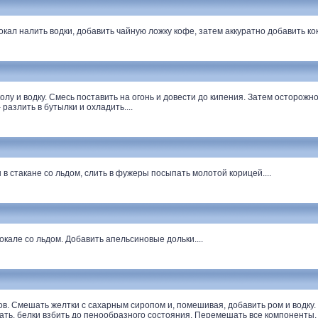
ал налить водки, добавить чайную ложку кофе, затем аккуратно добавить кока
лу и водку. Смесь поставить на огонь и довести до кипения. Затем осторожно
 разлить в бутылки и охладить....
 стакане со льдом, слить в фужеры посыпать молотой корицей....
але со льдом. Добавить апельсиновые дольки....
. Смешать желтки с сахарным сиропом и, помешивая, добавить ром и водку. 
ть. белки взбить до пенообразного состояния. Перемешать все компоненты, 