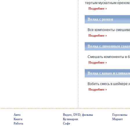
тертым мускатным орехом. 
Подробнее »
Водка с ромом
Все компоненты смешивают
Подробнее »
Водка с лимонным соко
Смешать компоненты в бок
Подробнее »
Водка с какао и сливка
Взбить смесь в шейкере и 
Подробнее »
Авто
Видео, DVD, фильмы
Гороскопы
Книги
Кулинария
Маркет
Работа
Софт