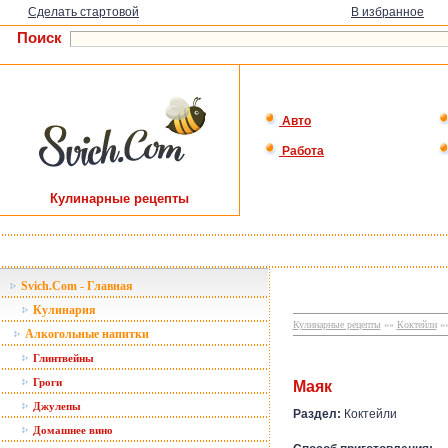
Сделать стартовой
В избранное
Поиск
Авто
Работа
Кулинарные рецепты
Svich.Com - Главная
Кулинария
Кулинарные рецепты
»»
Коктейли
»»
Алкогольные напитки
Глинтвейны
Гроги
Маяк
Джулепы
Раздел:
Коктейли
Домашнее вино