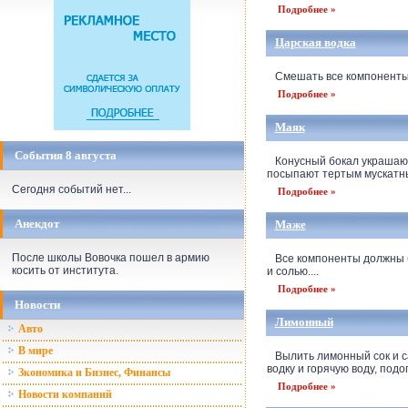
Подробнее »
Царская водка
Смешать все компоненты в 
Подробнее »
Маяк
События 8 августа
Конусный бокал украшают 
посыпают тертым мускатны
Сегодня событий нет...
Подробнее »
Анекдот
Маже
После школы Вовочка пошел в армию
Все компоненты должны бы
косить от института.
и солью....
Подробнее »
Новости
Лимонный
Авто
В мире
Вылить лимонный сок и са
водку и горячую воду, подо
Зкономика и Бизнес, Финансы
Подробнее »
Новости компаний