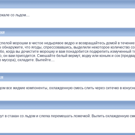
але со льдом....
шки
пелой морошки в чистое недырявое ведро и возвращайтесь домой в течение
 обнаружите, что ягоды, спрессовавшись, выделили некоторое количество сок
ибо, когда вы дочистите морошку и вам понадобится подкрепить измученный 
о, он вам пригодится. Смешайте белый вермут, водку или коньяк и сок (пред
 мусора), охладите. Выпейте....
ом
м все жидкие компоненты, охлажденную смесь слить через ситечко в конусны
ут в стакан со льдом и слегка перемешать ложечкой. Вылить охлажденную сме